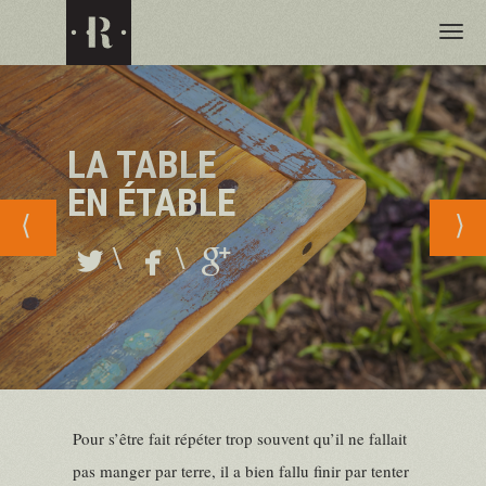
Tog
nav
LA TABLE
EN ÉTABLE
⟨
⟩
\
\
Pour s’être fait répéter trop souvent qu’il ne fallait
pas manger par terre, il a bien fallu finir par tenter